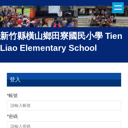
跳
到
主
要
內
新竹縣橫山鄉田寮國民小學 Tien
容
Liao Elementary School
區
登入
*
帳號
*
密碼